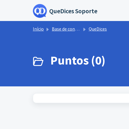
Ir para o conteúdo principal
QueDices Soporte
Início
Base de conhecimento
QueDices
Puntos (0)